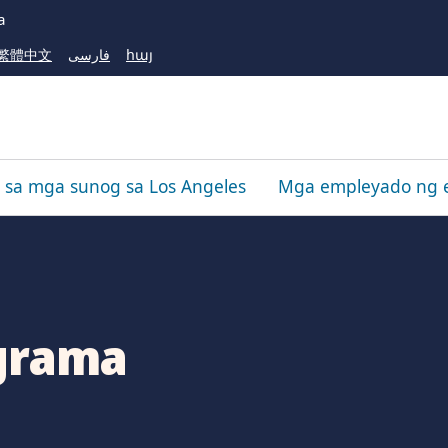
Skip
a
to
繁體中文
فارسی
հայ
Main
Content
sa mga sunog sa Los Angeles
Mga empleyado ng 
ograma