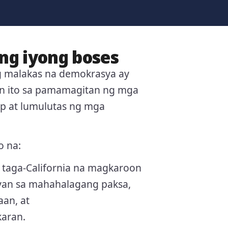
ng iyong boses
ng malakas na demokrasya ay
in ito sa pamamagitan ng mga
p at lumulutas ng mga
o na:
taga-California na magkaroon
yan sa mahahalagang paksa,
an, at
aran.