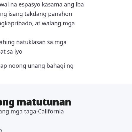
wal na espasyo kasama ang iba
b ng isang takdang panahon
agkapribado, at walang mga
hing natuklasan sa mga
at sa iyo
sap noong unang bahagi ng
ong matutunan
pang mga taga-California
o