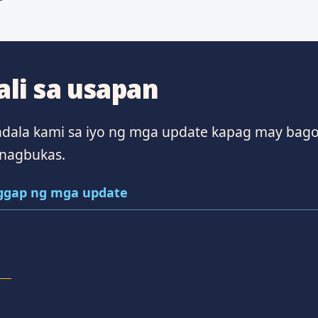
li sa usapan
ala kami sa iyo ng mga update kapag may bag
nagbukas.
gap ng mga update