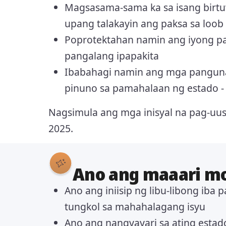
Magsasama-sama ka sa isang birtu
upang talakayin ang paksa sa loo
Poprotektahan namin ang iyong p
pangalang ipapakita
Ibabahagi namin ang mga panguna
pinuno sa pamahalaan ng estado - 
Nagsimula ang mga inisyal na pag-uu
2025.
Ano ang maaari m
Ano ang iniisip ng libu-libong iba 
tungkol sa mahahalagang isyu
Ano ang nangyayari sa ating estad