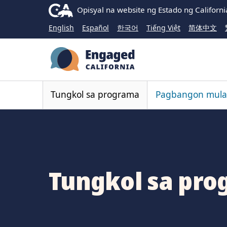
CA.gov
Opisyal na website ng
Estado ng Californi
English
Español
한국어
Tiếng Việt
简体中文
Tungkol sa programa
Pagbangon mula 
Tungkol sa pr