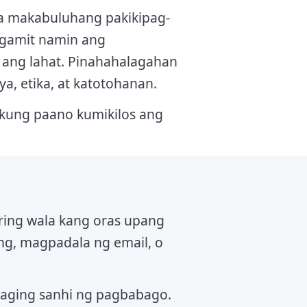
sa makabuluhang pakikipag-
agamit namin ang
 ang lahat. Pinahahalagahan
a, etika, at katotohanan.
 kung paano kumikilos ang
ring wala kang oras upang
g, magpadala ng email, o
aging sanhi ng pagbabago.