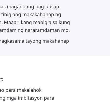
 mas magandang pag-uusap.
 tinig ang makakahanap ng
n. Maaari kang mabigla sa kung
aramdam ng nararamdaman mo.
magkasama tayong makahanap
t:
ao para makalahok
ng mga imbitasyon para