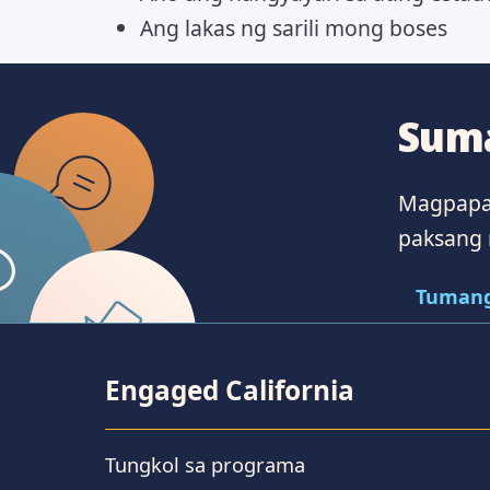
Ang lakas ng sarili mong boses
Suma
Magpapad
paksang 
Tumang
Engaged California
Tungkol sa programa