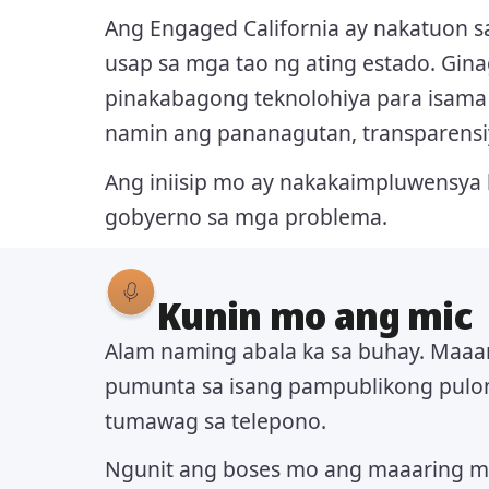
Ang Engaged California ay nakatuon 
usap sa mga tao ng ating estado. Gin
pinakabagong teknolohiya para isama
namin ang pananagutan, transparensiy
Ang iniisip mo ay nakakaimpluwensya
gobyerno sa mga problema.
Kunin mo ang mic
Alam naming abala ka sa buhay. Maaa
pumunta sa isang pampublikong pulon
tumawag sa telepono.
Ngunit ang boses mo ang maaaring m