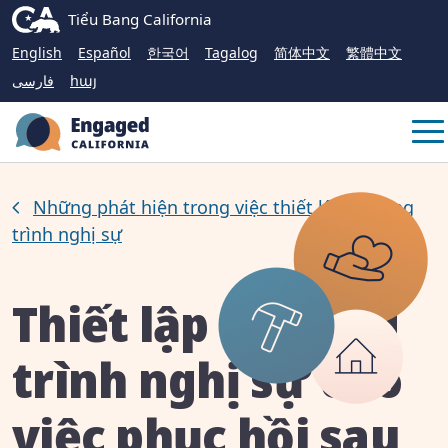
Skip
CA.gov
Tiểu Bang California
to
English
Español
한국어
Tagalog
简体中文
繁體中文
Main
فارسی
հայ
Content
Me
Những phát hiện trong việc thiết lập chương
trình nghị sự
Thiết lập chương
trình nghị sự cho
việc phục hồi sau