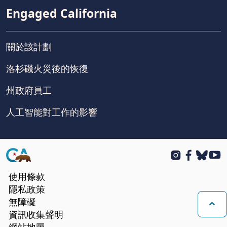
Engaged California
關於該計劃
洛杉磯火災後的恢復
州政府員工
人工智能對工作的影響
CA.gov
Instagram
Facebook
BlueSk
You
使用條款
隱私政策
無障礙
資訊收集聲明
回