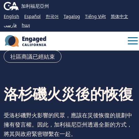
Skip
CA.gov
加利福尼亞州
to
English
Español
한국어
Tagalog
Tiếng Việt
简体中文
Main
فارسی
հայ
Content
Me
社區商議已經結束
洛杉磯火災後的恢復
受洛杉磯野火影響的民眾，應該在災後恢復的規劃中
擁有發言權。因此，加利福尼亞州透過全新的方式，
將其與政府緊密聯繫在一起。