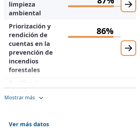
87%
limpieza
ambiental
Priorización y
86%
rendición de
cuentas en la
prevención de
incendios
forestales
Resiliencia
85%
climática y
Mostrar más
comunitaria
Restauración
85%
de
Ver más datos
infraestructura
y servicios