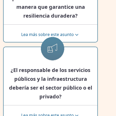
Emergencias (Federal Emergency
manera que garantice una
Management Agency FEMA),
resiliencia duradera?
compañías de seguros y
organizaciones sin fines de lucro. No
Lea más sobre este asunto
hay un programa integral de
subsidios estatales. Un programa de
asistencia en emergencias
¿El responsable de los servicios
financiado por el estado podría
públicos y la infraestructura
llenar los vacíos.
debería ser el sector público o el
privado?
Inquilinos en recuperación: un lugar
en la mesa
Lea más sobre este asunto