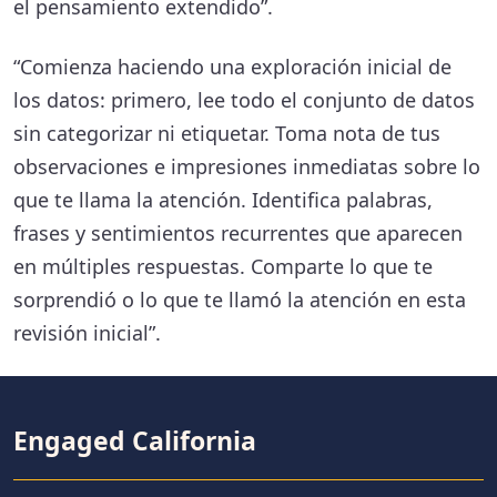
el pensamiento extendido”.
a las comunidades. California tiene
programas para abordar este
“Comienza haciendo una exploración inicial de
los datos: primero, lee todo el conjunto de datos
problema. Es posible que los
sin categorizar ni etiquetar. Toma nota de tus
residentes necesiten más recursos
observaciones e impresiones inmediatas sobre lo
locales y educación para usarlos
que te llama la atención. Identifica palabras,
frases y sentimientos recurrentes que aparecen
bien. También es posible que haya
en múltiples respuestas. Comparte lo que te
una necesidad de más
sorprendió o lo que te llamó la atención en esta
financiamiento para que los
revisión inicial”.
programas se implementen de
manera efectiva.
Engaged California
Construir para resistir: casas que