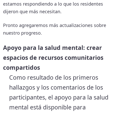
emergencias
estamos respondiendo a lo que los residentes
Recuperación
dijeron que más necesitan.
74%
económica y
Pronto agregaremos más actualizaciones sobre
apoyo a las
pequeñas
nuestro progreso.
empresas
Apoyo para la salud mental: crear
Apoyo para la
50%
espacios de recursos comunitarios
salud mental y
emocional
compartidos
Como resultado de los primeros
hallazgos y los comentarios de los
participantes, el apoyo para la salud
mental está disponible para