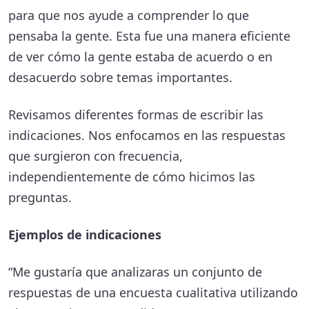
para que nos ayude a comprender lo que
burocracia para la reconstrucción.
pensaba la gente. Esta fue una manera eficiente
Las órdenes ejecutivas ya han
de ver cómo la gente estaba de acuerdo o en
agilizado la reconstrucción. Pero los
desacuerdo sobre temas importantes.
residentes no parecen saber sobre
Revisamos diferentes formas de escribir las
estos cambios o cómo usarlos con
indicaciones. Nos enfocamos en las respuestas
sus gobiernos locales.
que surgieron con frecuencia,
independientemente de cómo hicimos las
Comunidades unidas: empoderar a
preguntas.
los vecinos contra los incendios
Ejemplos de indicaciones
Los residentes coinciden en que
quieren programas de prevención
“Me gustaría que analizaras un conjunto de
respuestas de una encuesta cualitativa utilizando
de incendios que enseñen y ayuden