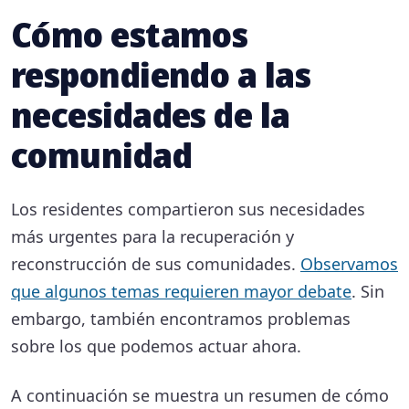
Cómo estamos
públicos
Planificación
respondiendo a las
83%
para
necesidades de la
emergencias y
seguridad
comunidad
comunitaria
Vivienda y
Los residentes compartieron sus necesidades
82%
reconstrucción
más urgentes para la recuperación y
reconstrucción de sus comunidades.
Observamos
Asistencia
79%
que algunos temas requieren mayor debate
. Sin
financiera y
embargo, también encontramos problemas
legal
sobre los que podemos actuar ahora.
Comunicación
77%
en
A continuación se muestra un resumen de cómo