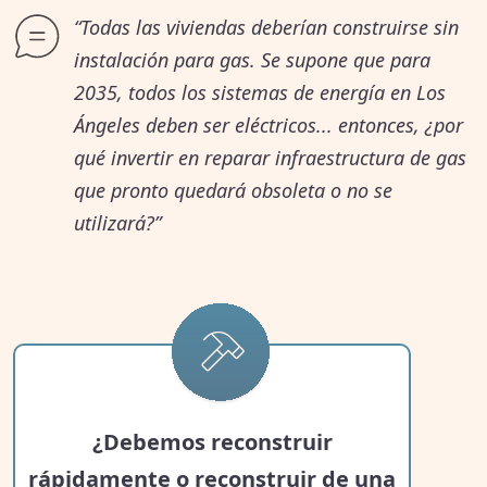
emergencias.
“Todas las viviendas deberían construirse sin
instalación para gas. Se supone que para
Cerrar la brecha: apoyo financiero
2035, todos los sistemas de energía en Los
que llegue a todos
Ángeles deben ser eléctricos... entonces, ¿por
qué invertir en reparar infraestructura de gas
Los residentes quieren asistencia
que pronto quedará obsoleta o no se
financiera directa para todas las
utilizará?”
víctimas de los incendios forestales.
Ellos no creen que los ingresos o el
estatus migratorio deberían afectar
la elegibilidad. En este momento, la
ayuda proviene principalmente de
¿Debemos reconstruir
Agencia Federal para el Manejo de
rápidamente o reconstruir de una