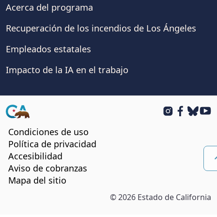
Acerca del programa
soporten las llamas
Los residentes quieren reconstruir
Recuperación de los incendios de Los Ángeles
con materiales resistentes al fuego.
Empleados estatales
Sin embargo, se sienten confundidos
Impacto de la IA en el trabajo
sobre cómo empezar. Creen que
tanto los domicilios individuales
CA.gov
Instagram
Facebook
BlueSk
You
como las comunidades enteras
Condiciones de uso
necesitan atención. Existen normas
Política de privacidad
Accesibilidad
de construcción con materiales
Aviso de cobranzas
resistentes al fuego, pero los
Mapa del sitio
residentes pueden necesitar más
©
2026
Estado de California