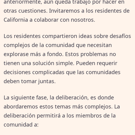
realicen pruebas de suelo para
anteriormente, aún queda trabajo por hacer en
otras cuestiones. Invitaremos a los residentes de
asegurarse de que estén a salvo de
California a colaborar con nosotros.
químicos tóxicos después de los
Los residentes compartieron ideas sobre desafíos
incendios. El gobierno federal ha
complejos de la comunidad que necesitan
rechazado realizar pruebas
explorase más a fondo. Estos problemas no
exhaustivas del suelo. Aunque el
tienen una solución simple. Pueden requerir
estado, la comunidad y las
decisiones complicadas que las comunidades
deben tomar juntas.
universidades están haciendo
pruebas de suelo de manera
La siguiente fase, la deliberación, es donde
abordaremos estos temas más complejos. La
proactiva, todavía existe confusión
deliberación permitirá a los miembros de la
sobre quién es responsable, a falta
comunidad a:
de coordinación federal.