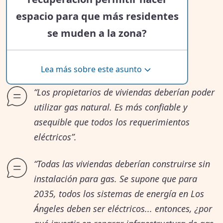
espacio para que más residentes
necesidades.
se muden a la zona?
Reimaginando los seguros:
cobertura con la que podemos
Lea más sobre este asunto
contar
“Los propietarios de viviendas deberían poder
Los residentes dijeron que las
utilizar gas natural. Es más confiable y
compañías de seguros deberían
asequible que todos los requerimientos
eléctricos”.
ofrecer una cobertura adecuada en
áreas propensas a incendios. Dijeron
“Todas las viviendas deberían construirse sin
instalación para gas. Se supone que para
que los precios deberían ser justos y
2035, todos los sistemas de energía en Los
con procesos de reclamación más
Ángeles deben ser eléctricos... entonces, ¿por
simples. Los cambios recientes