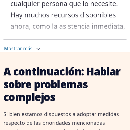
cualquier persona que lo necesite.
Hay muchos recursos disponibles
ahora, como la asistencia inmediata,
el apoyo continuo y la atención para
todos los grupos de edad y
Mostrar más
necesidades de idioma. Puede
A continuación: Hablar
encontrar esos recursos
aquí
.
sobre problemas
Debajo de la superficie: nuestras
complejos
comunidades dependen de un suelo
en el que podamos confiar
Si bien estamos dispuestos a adoptar medidas
Los residentes quieren que se
respecto de las prioridades mencionadas