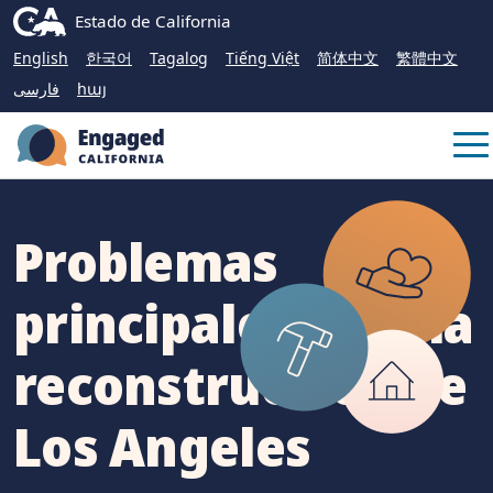
Skip
CA.gov
Estado de California
to
English
한국어
Tagalog
Tiếng Việt
简体中文
繁體中文
Main
فارسی
հայ
Content
Me
Problemas
principales para la
reconstrucción de
Los Angeles