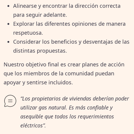
Alinearse y encontrar la dirección correcta
Cuando cada minuto importa: llegar
para seguir adelante.
a todas las personas en una crisis
Explorar las diferentes opiniones de manera
respetuosa.
Los residentes quieren un solo
Considerar los beneficios y desventajas de las
sistema de alerta de emergencia
distintas propuestas.
que funcione para todos. Los
Nuestro objetivo final es crear planes de acción
distintos sistemas que se utilizan
que los miembros de la comunidad puedan
ahora no funcionan bien en conjunto
apoyar y sentirse incluidos.
y no llegan a todos los residentes. La
“Los propietarios de viviendas deberían poder
gente sugiere trabajar con grupos
utilizar gas natural. Es más confiable y
asequible que todos los requerimientos
locales de la comunidad para ayudar
eléctricos”.
a evacuar áreas durante