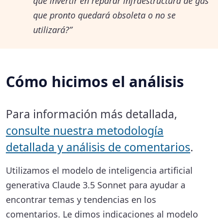
qué invertir en reparar infraestructura de gas
hechos por el comisionado de
que pronto quedará obsoleta o no se
utilizará?”
seguros han aumentado los límites
de cobertura y agregado
descuentos. Es posible que los
Cómo hicimos el análisis
residentes necesiten información
más clara sobre estas opciones.
Para información más detallada,
consulte nuestra metodología
Reconstruyendo caminos:
detallada y análisis de comentarios
.
simplificando el viaje de regreso a
Utilizamos el modelo de inteligencia artificial
casa
generativa Claude 3.5 Sonnet para ayudar a
Los residentes quieren un proceso
encontrar temas y tendencias en los
de permisos más fácil y menos
comentarios. Le dimos indicaciones al modelo