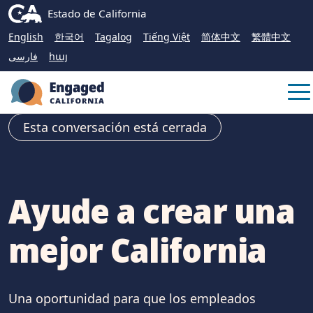
Skip
CA.gov
Estado de California
to
English
한국어
Tagalog
Tiếng Việt
简体中文
繁體中文
Main
فارسی
հայ
Content
Me
Esta conversación está cerrada
Ayude a crear una
mejor California
Una oportunidad para que los empleados