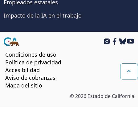
Empleados estatales
Impacto de la IA en el trabajo
CA.gov
Instagram
Facebook
BlueSk
You
Condiciones de uso
Política de privacidad
Accesibilidad
Aviso de cobranzas
Vol
Mapa del sitio
©
2026
Estado de California