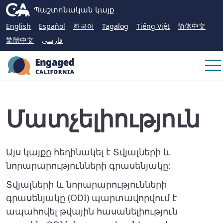
Skip
CA.gov
Պաշտոնական կայք
to
English
Español
한국어
Tagalog
Tiếng Việt
简体中文
Main
繁體中文
فارسی
Content
Me
Մատչելիություն
Այս կայքը հեղինակել է Տվյալների և
նորարարությունների գրասենյակը:
Տվյալների և նորարարությունների
գրասենյակը (ODI) պարտավորվում է
ապահովել թվային հասանելիություն