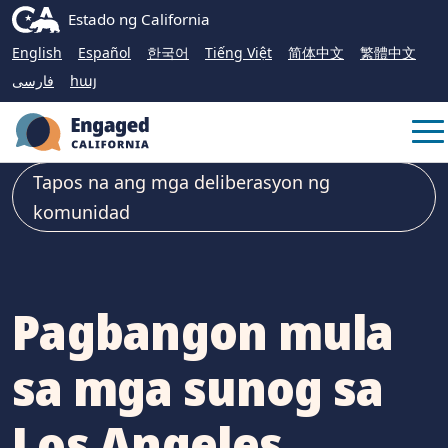
Skip
CA.gov
Estado ng California
to
English
Español
한국어
Tiếng Việt
简体中文
繁體中文
Main
فارسی
հայ
Content
Me
Tapos na ang mga deliberasyon ng
komunidad
Pagbangon mula
sa mga sunog sa
Los Angeles