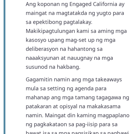
Ang koponan ng Engaged California ay
maingat na magtatakda ng yugto para
sa epektibong pagtalakay.
Makikipagtulungan kami sa aming mga
kasosyo upang mag-set up ng mga
deliberasyon na hahantong sa
naaaksyunan at nauugnay na mga
susunod na hakbang.
Gagamitin namin ang mga takeaways
mula sa setting ng agenda para
mahanap ang mga tamang tagagawa ng
patakaran at opisyal na makakasama
namin. Maingat din kaming magpaplano
ng pagkakataon sa pag-iisip para sa
bawat isa sa mga pagsisikap sa pagbawi