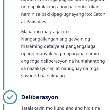
ng napakalaking apoy na tinututukan
namin sa pakikipag-ugnayang ito: Eaton
at Palisades.
Maaaring magtagal ito.
Nangangailangan ang gawain ng
maraming detalye at pangangalaga
upang matiyak na pinapagana namin
ang mga deliberasyon na humahantong
sa naaaksyunan at nauugnay na mga
susunod na hakbang.
Deliberasyon
Tatalakayin mo kung ano ang higit na