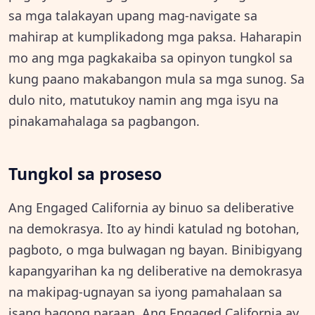
sa mga talakayan upang mag-navigate sa
mahirap at kumplikadong mga paksa. Haharapin
mo ang mga pagkakaiba sa opinyon tungkol sa
kung paano makabangon mula sa mga sunog. Sa
dulo nito, matutukoy namin ang mga isyu na
pinakamahalaga sa pagbangon.
Tungkol sa proseso
Ang Engaged California ay binuo sa deliberative
na demokrasya. Ito ay hindi katulad ng botohan,
pagboto, o mga bulwagan ng bayan. Binibigyang
kapangyarihan ka ng deliberative na demokrasya
na makipag-ugnayan sa iyong pamahalaan sa
isang bagong paraan. Ang Engaged California ay