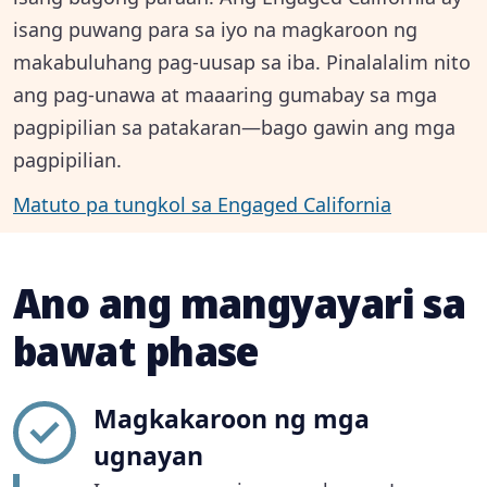
isang puwang para sa iyo na magkaroon ng
makabuluhang pag-uusap sa iba. Pinalalalim nito
ang pag-unawa at maaaring gumabay sa mga
pagpipilian sa patakaran—bago gawin ang mga
pagpipilian.
Matuto pa tungkol sa Engaged California
Ano ang mangyayari sa
bawat phase
Magkakaroon ng mga
ugnayan